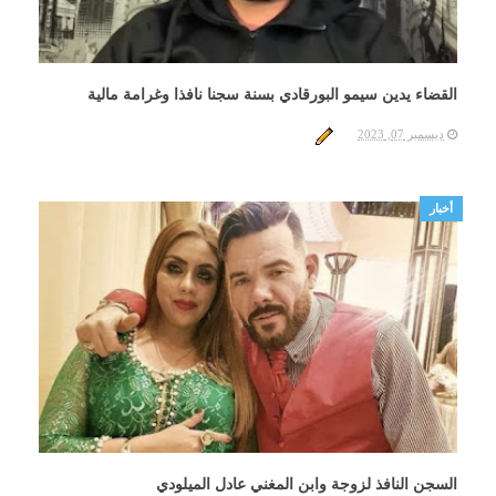
القضاء يدين سيمو البورقادي بسنة سجنا نافذا وغرامة مالية
ديسمبر 07, 2023
أخبار
السجن النافذ لزوجة وابن المغني عادل الميلودي