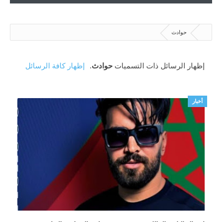
حوادث
‏إظهار الرسائل ذات التسميات
حوادث
.
إظهار كافة الرسائل
أخبار