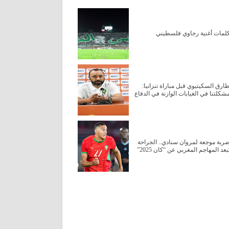
لمات أغنية رجاوي فلسطيني
ارق السكيتيوي قبل مباراة تنزانيا:
شكلتنا في الغيابات الوازنة في الدفاع
ربة موجعة لمروان سنادي.. الجراحة
ُبعد المهاجم المغربي عن “كان 2025”