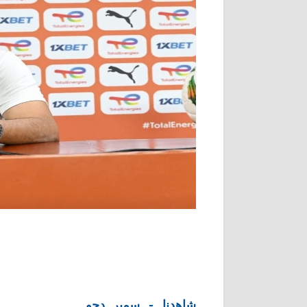
شاهدنا - سمير دحو