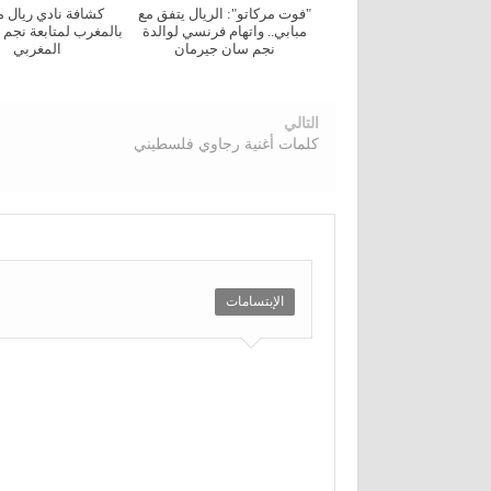
"فوت مركاتو": الريال يتفق مع
كشافة نادي ريال م
مبابي.. واتهام فرنسي لوالدة
بالمغرب لمتابعة نجم 
نجم سان جيرمان
المغربي
التالي
كلمات أغنية رجاوي فلسطيني
الإبتسامات