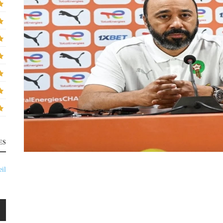
ES
il