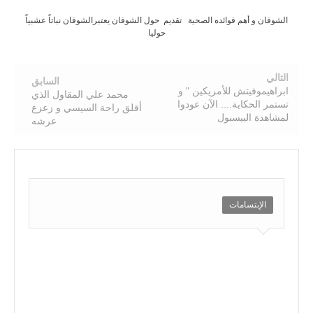
الشوفان و أهم فوائده الصحية تقديم حول الشوفان يعتبرالشوفان نباتاً عشبياً
حوليا
التالي
السابق
ابراهيموفيتش للأمريكين " و
محمد علي المقاول الذي
تستمر الحكاية.... الآن عودوا
أقلق راحة السيسي و زعزع
لمشاهدة البيسبول
عرشه
الإبتسامات