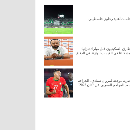
لمات أغنية رجاوي فلسطيني
ارق السكيتيوي قبل مباراة تنزانيا:
شكلتنا في الغيابات الوازنة في الدفاع
ربة موجعة لمروان سنادي.. الجراحة
ُبعد المهاجم المغربي عن “كان 2025”