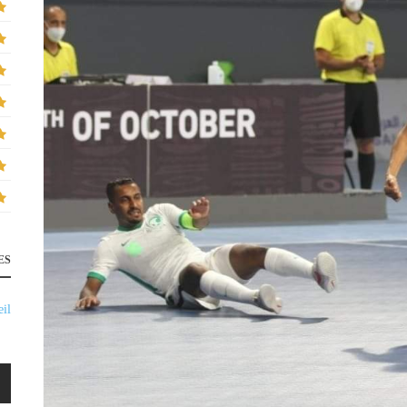
ES
il