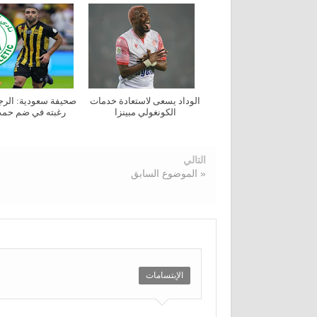
الوداد يسعى لاستعادة خدمات
صحيفة سعودية: الرجا
الكونغولي مبينزا
رغبته في ضم حمد 
التالي
« الموضوع السابق
الإبتسامات