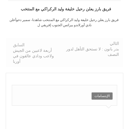
فريق بارز يعلن رحيل خليفة وليد الركراكي مع المنتخب
فريق بارز يعلن رحيل خليفة وليد الركراكي مع المنتخب شاهدنا- سمير دحوأعلن
نادي أورلاندو بيراتس الجنوب إفريقي ل
التالي
السابق
بدر بانون : لا نستحق التأهل لدور
أربعة لاعبين من الجيش
النصف
ولاعب ودادي عالقون في
أوربا
الإبتسامات