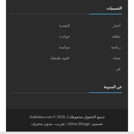
التسميات
أخبار
التغدية
ثقافة
حوادث
رياضة
سياسة
صحة
علوم طبيعيّة
فن
عن المدونة
جميع الحقوق محفوظة لـ
2026
©
chahidna.com
تصميم:
Arlina Design
| تعريب:
مدون محترف