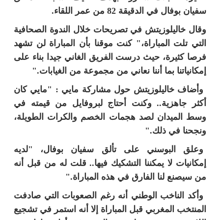
سفيان بوفال في الدقيقة 82 من عمر اللقاء.
وقال خاليلوزيتش في تصريحات خلال الندوة الصحافية
التي تلت المباراة،" كنت موقنا بأن المباراة لن تشهد
فرصا كثيرة، حيث درست الفريق الغاني جيدا بناء على
إمكانياتنا بما أننا نعاني من مجموعة من الغيابات
".
وأضاف خاليلوزيتش حول مشاركة مايي
:
"مايي كان
أكثر جاهزية.. وكنت أحتاج لبروفايل من قيمته في
وسط الميدان لصد هجمات الخصم والكرات الطويلة،
ونجحنا في ذلك
".
وعلق البوسني على تألق سفيان بوفال، "لديه
إمكانيات لا يمكننا التشكيك فيها.. قلت له من قبل أنه
من سيصنع لنا الفارق في هذه المباراة
".
وأكد الناخب الوطني أنه رغم الصعوبات التي صادفت
المنتخب المغربي قبل المباراة إلا أنه استمر في تشجيع