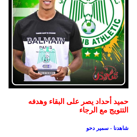
حميد أحداد يصر على البقاء وهدفه
التتويج مع الرجاء
شاهدنا - سمير دحو