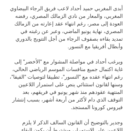
أبدى المغربي حميد أحداد لاعب فريق الرجاء البيضاوي
المغربي، والمعار من نادي الزمالك المصري، رفضه
العودة إلى مصر، رغم انتهاء عقد إعارته من الزمالك
المصري، نهاية يونيو الماضي، وعبر عن رغبته في
تمديد بقاءه بصفوف الرجاء من أجل التتويج بالدوري
وأبطال أفريقيا مع النسور.
ويرغب أحداد في مواصلة المشوار مع "الأخضر" إلى
غاية اكتمال جميع منافسات الموسم الرياضي الحالي،
رغم انتهاء عقده مع "النسور"، تطبيقا لتوصيات "الفيفا"،
وسنها لقانون استثنائي ينص على استمرار اللاعبين
المنتهية عقودهم منذ شهر يونيو في فريقهم، بعد
التوقف الذي دام لأكثر من أربعة أشهر، بسبب إنتشار
فيروس كورونا المستجد.
وجدير بالتوضيح أن القانون السالف الذكر لا يلزم
اللاعبين على الاستمرار، ويشترط أن يكون البقاء