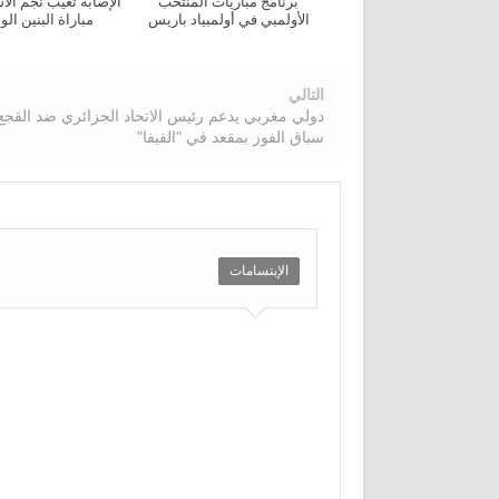
برنامج مباريات المنتخب
الإصابة تغيب نجم ال
الأولمبي في أولمبياد باريس
مباراة البنين الو
التالي
دولي مغربي يدعم رئيس الاتحاد الجزائري ضد القج
سباق الفوز بمقعد في "الفيفا"
الإبتسامات