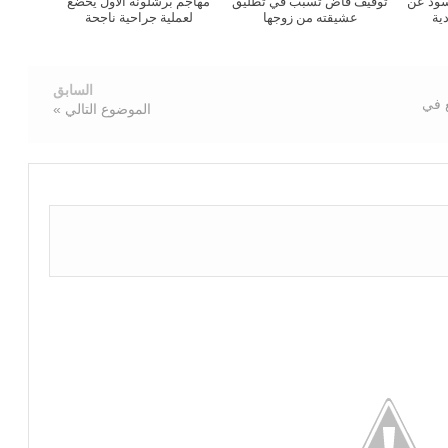
أسود عن
توقيف قاض تسبب في تطليق
مهاجم برشلونة الأول يخضع
دية
عشيقته من زوجها
لعملية جراحية ناجحة
السابق
ع في
الموضوع التالي »