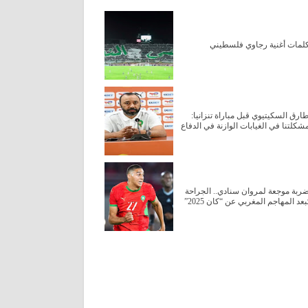
لمات أغنية رجاوي فلسطيني
ارق السكيتيوي قبل مباراة تنزانيا:
شكلتنا في الغيابات الوازنة في الدفاع
ربة موجعة لمروان سنادي.. الجراحة
ُبعد المهاجم المغربي عن “كان 2025”