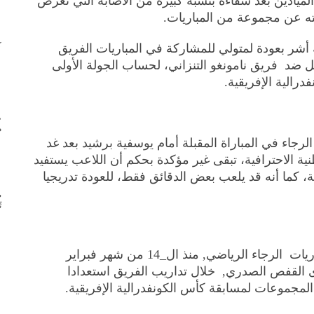
ميادين بعد شفاءه بنسبة كبيرة من الاصابة التي تعرض
يبته عن مجموعة من المباريات.
ك
أشر بعودة لمتولي للمشاركة في المباريات الفريق
قبل ضد فريق نامونغو التنزاني، لحساب الجولة الأولى
رالية الإفريقية.
ط
م
جاء في المباراة المقبلة أمام يوسفية برشيد بعد غد
ية الاحترافية، تبقى غير مؤكدة بحكم أن اللاعب يستفيد
كما أنه قد يلعب بعض الدقائق فقط، للعودة تدريجيا
ض
ت
يُشار إلى أن محسن متولي غاب عن مباريات الرجاء الرياضي, منذ ال_14 من شهر فبراير
 القفص الصدري, خلال تداريب الفريق استعدادا