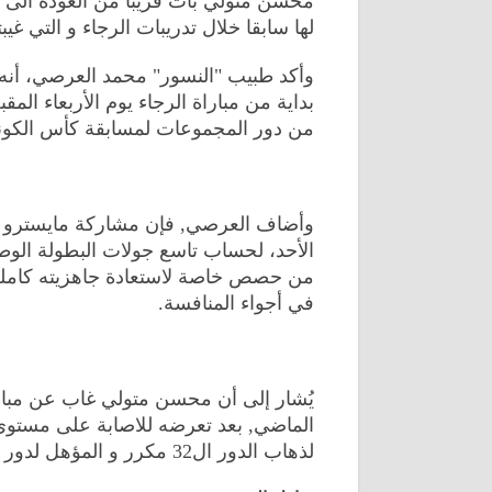
محسن متولي بات قريبا من العودة الى ال
لها سابقا خلال تدريبات الرجاء و التي غ
وأكد طبيب "النسور" محمد العرصي، أنه 
بداية من مباراة الرجاء يوم الأربعاء الم
من دور المجموعات لمسابقة كأس الكونفد
وأضاف العرصي, فإن مشاركة مايسترو الر
الأحد، لحساب تاسع جولات البطولة الوطن
من حصص خاصة لاستعادة جاهزيته كاملة، 
في أجواء المنافسة.
الماضي, بعد تعرضه للاصابة على مستوى
لذهاب الدور ال32 مكرر و المؤهل لدور المجموعات لمسابقة كأس الكونفدرالية الإفريقية.