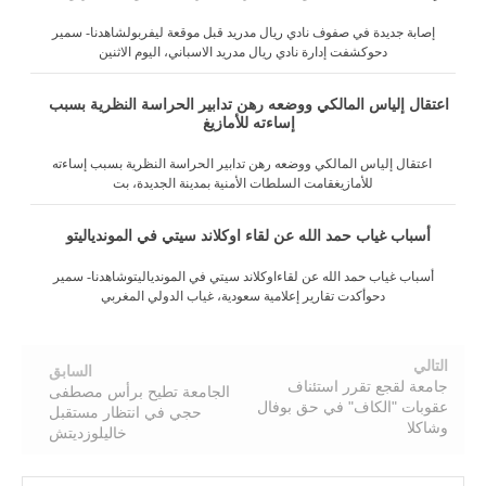
إصابة جديدة في صفوف نادي ريال مدريد قبل موقعة ليفربولشاهدنا- سمير
دحوكشفت إدارة نادي ريال مدريد الاسباني، اليوم الاثنين
اعتقال إلياس المالكي ووضعه رهن تدابير الحراسة النظرية بسبب
إساءته للأمازيغ
اعتقال إلياس المالكي ووضعه رهن تدابير الحراسة النظرية بسبب إساءته
للأمازيغقامت السلطات الأمنية بمدينة الجديدة، بت
أسباب غياب حمد الله عن لقاء اوكلاند سيتي في الموندياليتو
أسباب غياب حمد الله عن لقاءاوكلاند سيتي في الموندياليتوشاهدنا- سمير
دحوأكدت تقارير إعلامية سعودية، غياب الدولي المغربي
التالي
السابق
جامعة لقجع تقرر استئناف
الجامعة تطيح برأس مصطفى
عقوبات "الكاف" في حق بوفال
حجي في انتظار مستقبل
وشاكلا
خاليلوزديتش